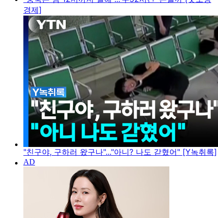
경제]
"친구야, 구하러 왔구나"..."아니? 나도 갇혔어" [Y녹취록]