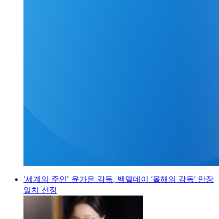
'세계의 주인' 윤가은 감독, 벡델데이 ‘올해의 감독’ 만장
일치 선정