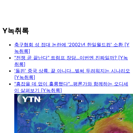
Y녹취록
축구협회 성 접대 논란에 '2002년 한일월드컵' 소환 [Y
녹취록]
"전쟁 곧 끝난다" 트럼프 장담...이번엔 진짜일까? [Y녹
취록]
'돌핀' 중국 상륙, 끝 아니다...벌써 두려워지는 시나리오
[Y녹취록]
"흠잡을 데 없이 훌륭했다"...평론가와 함께하는 오디세
이 살펴보기 [Y녹취록]