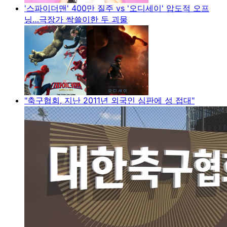
'스파이더맨' 400만 질주 vs '오디세이' 압도적 오프
닝…극장가 싹쓸이한 두 괴물
"축구협회, 지난 2011년 외국인 심판에 성 접대"