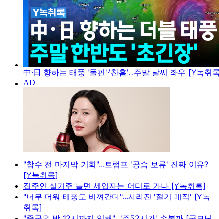
中·日 향하는 태풍 '돌핀'·'찬홈'...주말 날씨 좌우 [Y녹취록
"참수 전 마지막 기회"...트럼프 '공습 보류' 진짜 이유?
[Y녹취록]
집주인 실거주 늘면 세입자는 어디로 가나 [Y녹취록]
"너무 더워 태풍도 비껴간다"...사라진 '절기 매직' [Y녹
취록]
"중국은 밤 12시까지 일해"...'주52시간' 손볼까 [굿모닝