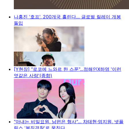
나홍진 '호프', 200개국 홀린다… 글로벌 릴레이 개봉
돌입
[Y현장] "로코에 느와르 한 스푼"...정해인X하영 '이런
엿같은 사랑'(종합)
"아내는 비밀요원, 남편은 형사"… 차태현·엄지원, 넷플
릭스 '복직경찰'로 뭉친다