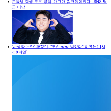
근육병 학생 도운 공익, 개그맨 김규원이었다…SNS 달
군 미담
'사생활 논란' 황정민, "두손 싹싹 빌었다" 이유는? [사
건X파일]