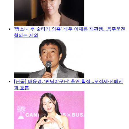
'뺑소니 후 술타기 의혹' 배우 이재룡 재판행…음주운전
혐의는 제외
[단독] 배윤경, ’써닝야구단‘ 출연 확정…오정세·전혜진
과 호흡