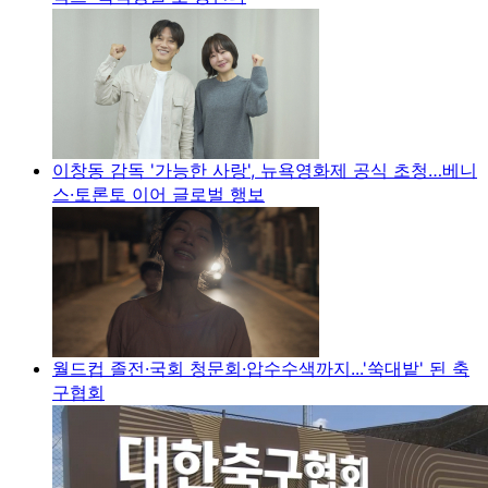
이창동 감독 '가능한 사랑', 뉴욕영화제 공식 초청…베니
스·토론토 이어 글로벌 행보
월드컵 졸전·국회 청문회·압수수색까지...'쑥대밭' 된 축
구협회